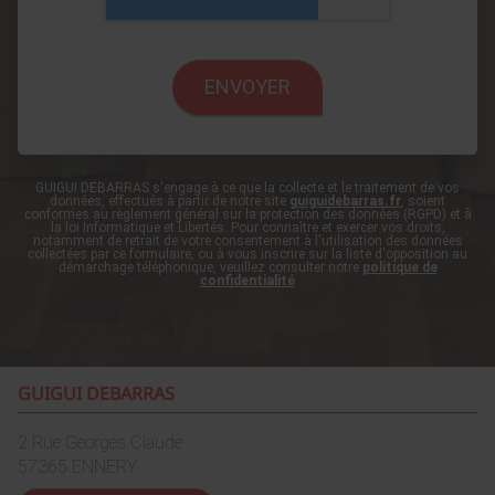
GUIGUI DEBARRAS s'engage à ce que la collecte et le traitement de vos
données, effectués à partir de notre site
guiguidebarras.fr
, soient
conformes au règlement général sur la protection des données (RGPD) et à
la loi Informatique et Libertés. Pour connaître et exercer vos droits,
notamment de retrait de votre consentement à l'utilisation des données
collectées par ce formulaire, ou à vous inscrire sur la liste d'opposition au
démarchage téléphonique, veuillez consulter notre
politique de
confidentialité
GUIGUI DEBARRAS
2 Rue Georges Claude
57365
ENNERY